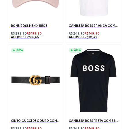
BONÉ BOSS MEN X BEGE
CAMISETA BOSS BRANCA COM LOGO PRETO
R$ 299,90
R$ 199,90
R$ 249,90
R$ 149,90
Até 12x de R$ 16,66
Até 12x de R$ 12,49
33%
40%
CINTO GUCCI DE COURO COM FIVELA DUPLO G DOURADA
CAMISETA BOSS PRETA COM ESTAMPA FRONTAL
R$ 299,90
R$ 199,90
R$ 249,90
R$ 149,90