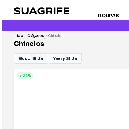
ROUPAS
Início
>
Calçados
> Chinelos
Chinelos
Gucci Slide
Yeezy Slide
25%