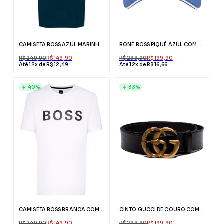
CAMISETA BOSS AZUL MARINHO COM LOGO
BONÉ BOSS PIQUÉ AZUL COM LOGO 3D
R$ 249,90
R$ 149,90
R$ 299,90
R$ 199,90
Até 12x de R$ 12,49
Até 12x de R$ 16,66
40%
33%
CAMISETA BOSS BRANCA COM ESTAMPA FRONTAL
CINTO GUCCI DE COURO COM FIVELA DUPLO G DE COBRA
R$ 249,90
R$ 149,90
R$ 299,90
R$ 199,90