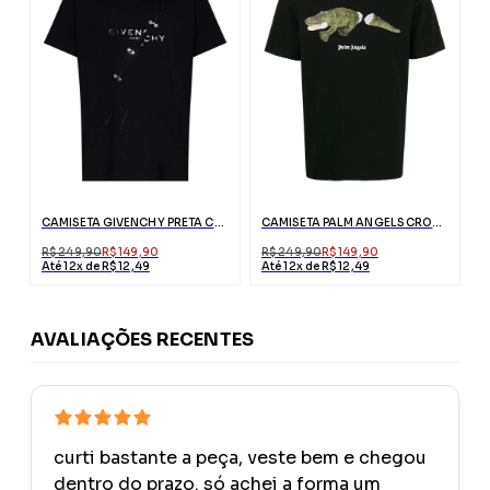
CAMISETA GIVENCHY PRETA COM EFEITO RASGADO
CAMISETA PALM ANGELS CROCODILO PRETA COM LOGO
R$ 249,90
R$ 149,90
R$ 249,90
R$ 149,90
Até 12x de R$ 12,49
Até 12x de R$ 12,49
AVALIAÇÕES RECENTES
curti bastante a peça, veste bem e chegou
dentro do prazo. só achei a forma um