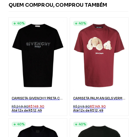
QUEM COMPROU, COMPROU TAMBÉM
40%
40%
CAMISETA GIVENCHY PRETA COM LOGO RISCADO
CAMISETA PALM ANGELS VERMELHA ESTAMPA URSO
R$ 249,90
R$ 149,90
R$ 249,90
R$ 149,90
Até 12x de R$ 12,49
Até 12x de R$ 12,49
40%
40%