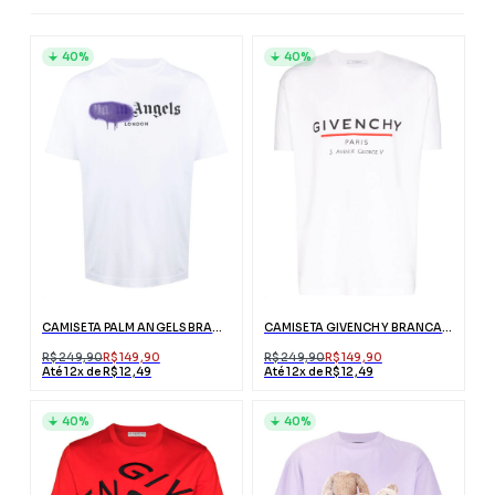
40%
40%
CAMISETA PALM ANGELS BRANCA LONDON COM LOGO
CAMISETA GIVENCHY BRANCA COM ESTAMPA
R$ 249,90
R$ 149,90
R$ 249,90
R$ 149,90
Até 12x de R$ 12,49
Até 12x de R$ 12,49
40%
40%