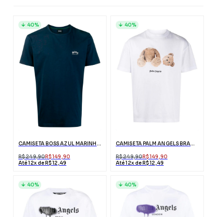
40%
40%
CAMISETA BOSS AZUL MARINHO COM LOGO BRANCO
CAMISETA PALM ANGELS BRANCA ESTAMPA URSO
R$ 249,90
R$ 149,90
R$ 249,90
R$ 149,90
Até 12x de R$ 12,49
Até 12x de R$ 12,49
40%
40%