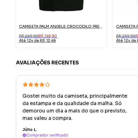
CAMISETA PALM ANGELS CROCODILO PRETA COM LOGO
R$ 249,90
R$ 149,90
R$ 249,90
R
Até 12x de R$ 12,49
Até 12x de 
AVALIAÇÕES RECENTES
Gostei muito da camiseta, principalmente
da estampa e da qualidade da malha. Só
demorou um dia a mais do que o previsto,
mas valeu a compra.
Júlio L.
Comprador verificado