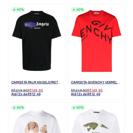
40%
40%
CAMISETA PALM ANGELS PRETA LONDON COM LOGO
CAMISETA GIVENCHY VERMELHA COM BORDADO ABSTRATO
R$ 249,90
R$ 149,90
R$ 249,90
R$ 149,90
Até 12x de R$ 12,49
Até 12x de R$ 12,49
40%
40%