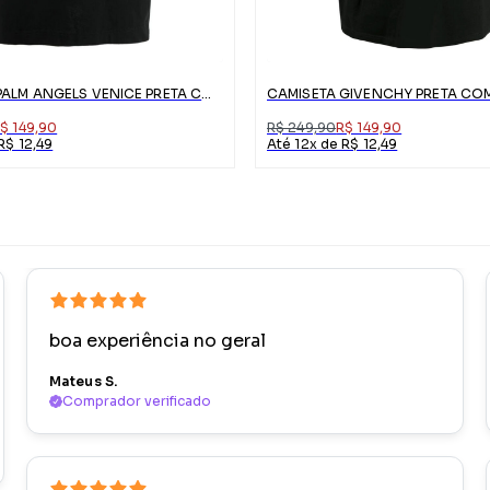
CAMISETA PALM ANGELS VENICE PRETA COM LOGO
$ 149,90
R$ 249,90
R$ 149,90
R$ 12,49
Até 12x de R$ 12,49
boa experiência no geral
Mateus S.
Comprador verificado