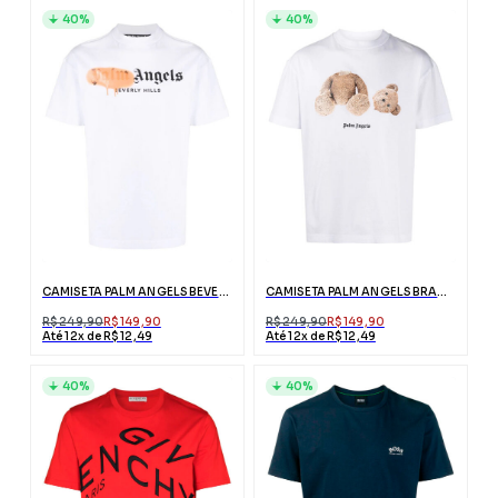
40%
40%
CAMISETA PALM ANGELS BEVERLY HILLS BRANCA COM LOGO
CAMISETA PALM ANGELS BRANCA ESTAMPA URSO
R$ 249,90
R$ 149,90
R$ 249,90
R$ 149,90
Até 12x de R$ 12,49
Até 12x de R$ 12,49
40%
40%