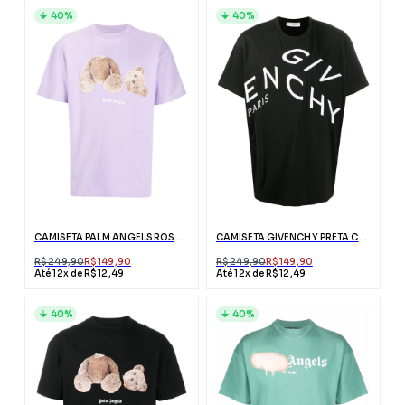
40%
40%
CAMISETA PALM ANGELS ROSA ESTAMPA URSO
CAMISETA GIVENCHY PRETA COM LOGO ABSTRATO
R$ 249,90
R$ 149,90
R$ 249,90
R$ 149,90
Até 12x de R$ 12,49
Até 12x de R$ 12,49
40%
40%