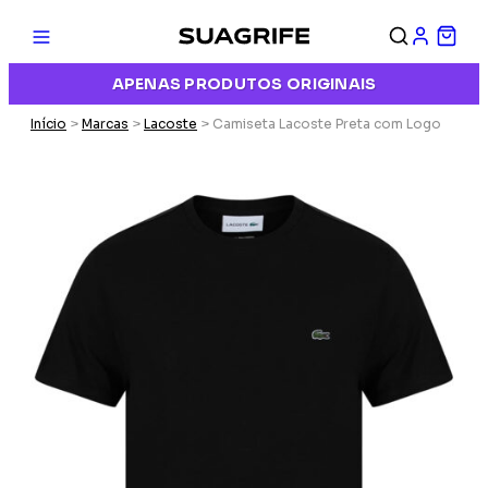
APENAS PRODUTOS ORIGINAIS
Início
>
Marcas
>
Lacoste
> Camiseta Lacoste Preta com Logo