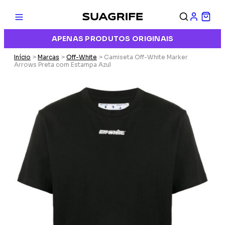
APENAS PRODUTOS ORIGINAIS
Início
>
Marcas
>
Off-White
> Camiseta Off-White Marker
Arrows Preta com Estampa Azul