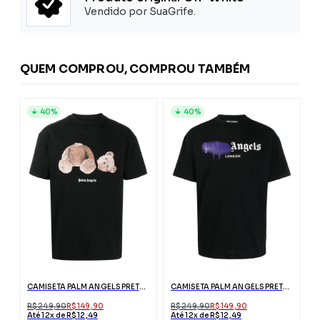
Vendido por SuaGrife.
QUEM COMPROU, COMPROU TAMBÉM
40%
40%
CAMISETA PALM ANGELS PRETA ESTAMPA URSO
CAMISETA PALM ANGELS PRETA LONDON COM LOGO
R$ 249,90
R$ 149,90
R$ 249,90
R$ 149,90
Até 12x de R$ 12,49
Até 12x de R$ 12,49