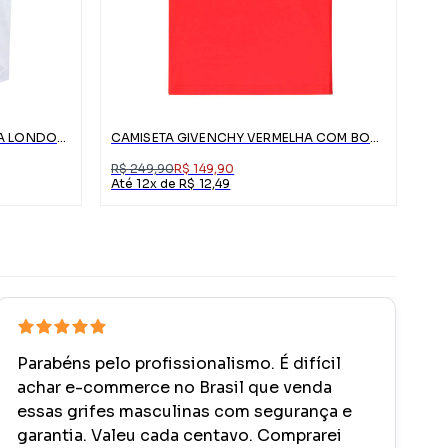
CAMISETA PALM ANGELS BRANCA LONDON COM LOGO
CAMISETA GIVENCHY VERMELHA COM BORDADO ABSTRATO
R$ 249,90
R$ 149,90
Até 12x de R$ 12,49
Parabéns pelo profissionalismo. É difícil
achar e-commerce no Brasil que venda
essas grifes masculinas com segurança e
garantia. Valeu cada centavo. Comprarei