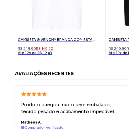
CAMISETA GIVENCHY BRANCA COM ESTAMPA
R$ 249,90
R$ 149,90
R$ 249,90
R
Até 12x de R$ 12,49
Até 12x de 
AVALIAÇÕES RECENTES
Produto chegou muito bem embalado,
tecido pesado e acabamento impecável.
Matheus A.
Comprador verificado