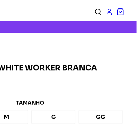
-WHITE WORKER BRANCA
TAMANHO
M
G
GG