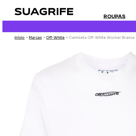
ROUPAS
Início
>
Marcas
>
Off-White
> Camiseta Off-White Worker Branca