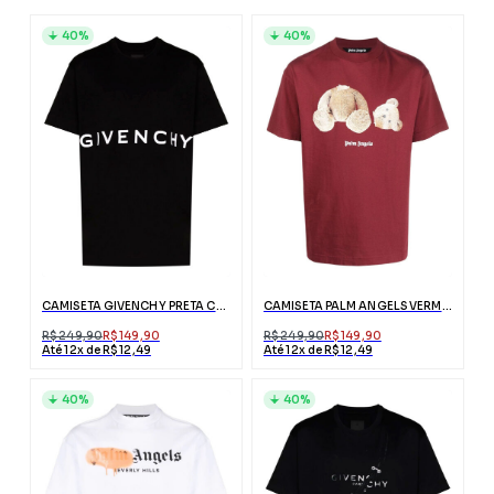
40%
40%
CAMISETA GIVENCHY PRETA COM LOGO BRANCO
CAMISETA PALM ANGELS VERMELHA ESTAMPA URSO
R$ 249,90
R$ 149,90
R$ 249,90
R$ 149,90
Até 12x de R$ 12,49
Até 12x de R$ 12,49
40%
40%