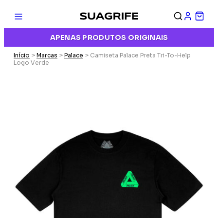
APENAS PRODUTOS ORIGINAIS
Início
>
Marcas
>
Palace
> Camiseta Palace Preta Tri-To-Help
Logo Verde