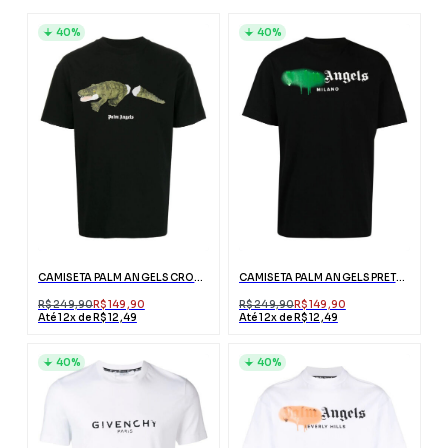
40%
40%
CAMISETA PALM ANGELS CROCODILO PRETA COM LOGO
CAMISETA PALM ANGELS PRETA MILANO COM LOGO
R$ 249,90
R$ 149,90
R$ 249,90
R$ 149,90
Até 12x de R$ 12,49
Até 12x de R$ 12,49
40%
40%