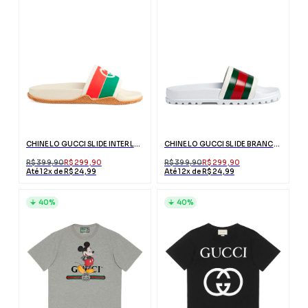
CHINELO GUCCI SLIDE INTERLOCKING G BEGE
CHINELO GUCCI SLIDE BRANCO COM FAIXA WEB
R$ 399,90
R$ 299,90
R$ 399,90
R$ 299,90
Até 12x de R$ 24,99
Até 12x de R$ 24,99
40%
40%