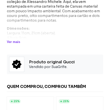
coleção de Alessandro Michele. Aqui, ela vem
estampada em uma carteira feita de Canvas material
com pouco impacto ambiental. Com acabamento em
couro preto, oito compartimentos para cartão e dois
compartimentos para notas.
Dimensões:
Largura: 11cm, 21cm (aberta).
Altura: 9cm.
Ver mais
Composição:
Forro: Couro 100%
Exterior: Couro 100%, Canvas 100%
Produto original Gucci
Vendido por SuaGrife.
QUEM COMPROU, COMPROU TAMBÉM
25%
25%