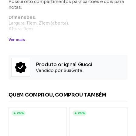
Possui oito compartimentos para cartões e dois para
notas.
Dimensões:
Largura: 11cm, 21cm (aberta).
Altura: 9cm.
Composição:
Ver mais
Exterior: Couro 100%
Produto original Gucci
Vendido por SuaGrife.
QUEM COMPROU, COMPROU TAMBÉM
25%
25%