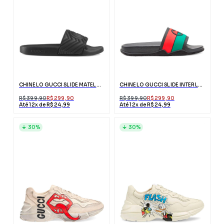
CHINELO GUCCI SLIDE MATELASSÊ PRETO COM DUPLO G
CHINELO GUCCI SLIDE INTERLOCKING G PRETO
R$ 399,90
R$ 299,90
R$ 399,90
R$ 299,90
Até 12x de R$ 24,99
Até 12x de R$ 24,99
30%
30%