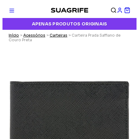
APENAS PRODUTOS ORIGINAIS
Início
>
Acessórios
>
Carteiras
> Carteira Prada Saffiano de
Couro Preta