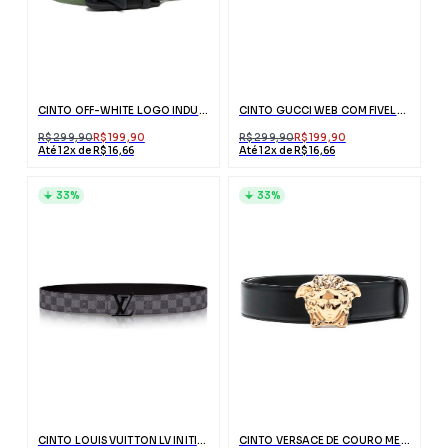
CINTO OFF-WHITE LOGO INDUSTRIAL VERDE
CINTO GUCCI WEB COM FIVELA G
R$ 299,90
R$ 199,90
R$ 299,90
R$ 199,90
Até 12x de R$ 16,66
Até 12x de R$ 16,66
33%
33%
CINTO LOUIS VUITTON LV INITIALES PRETO
CINTO VERSACE DE COURO MEDUSA PALAZZO