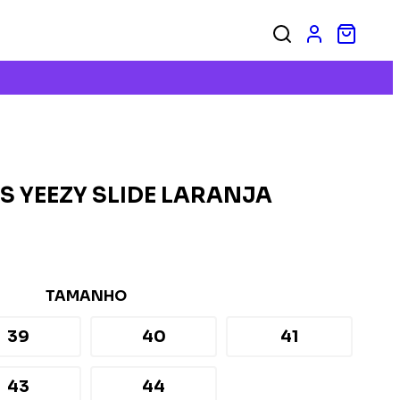
S YEEZY SLIDE LARANJA
TAMANHO
39
40
41
43
44