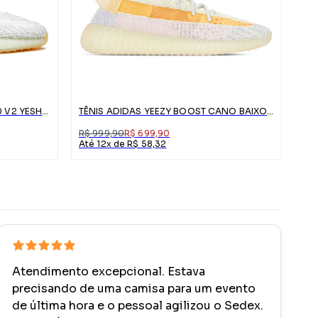
TÊNIS ADIDAS YEEZY BOOST 350 V2 YESHAYA REFLECTIVE
TÊNIS ADIDAS YEEZY BOOST CANO BAIXO 350 V2
R$ 999,90
R$ 699,90
Até 12x de R$ 58,32
Atendimento excepcional. Estava
precisando de uma camisa para um evento
de última hora e o pessoal agilizou o Sedex.