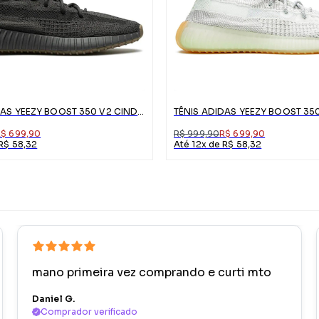
TÊNIS ADIDAS YEEZY BOOST 350 V2 CINDER
R$ 699,90
R$ 999,90
R$ 699,90
 R$ 58,32
Até 12x de R$ 58,32
mano primeira vez comprando e curti mto
Daniel G.
Comprador verificado