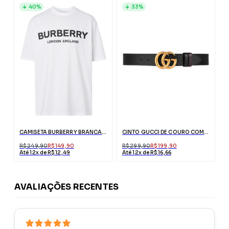
40%
33%
CAMISETA BURBERRY BRANCA COM ESTAMPA
CINTO GUCCI DE COURO COM FIVELA DUPLO G DOURADA
R$ 249,90
R$ 149,90
R$ 299,90
R$ 199,90
Até 12x de R$ 12,49
Até 12x de R$ 16,66
AVALIAÇÕES RECENTES