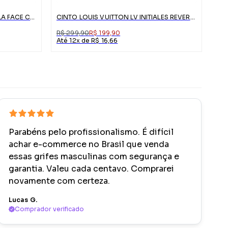
CINTO GUCCI GG SUPREME DUPLA FACE COM FIVELA G
CINTO LOUIS VUITTON LV INITIALES REVERSÍVEL MARROM
R$ 299,90
R$ 199,90
Até 12x de R$ 16,66
Parabéns pelo profissionalismo. É difícil
achar e-commerce no Brasil que venda
essas grifes masculinas com segurança e
garantia. Valeu cada centavo. Comprarei
novamente com certeza.
Lucas G.
Comprador verificado