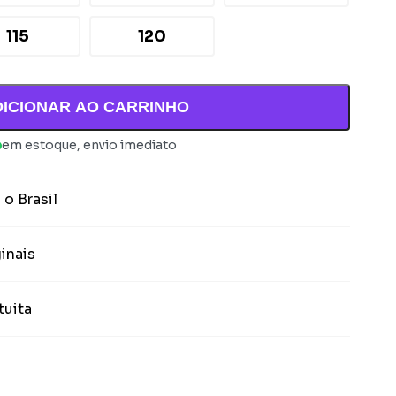
115
120
DICIONAR AO CARRINHO
em estoque, envio imediato
 o Brasil
inais
tuita