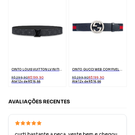
CINTO LOUIS VUITTON LV INITIALES PRETO MATTE
CINTO GUCCI WEB COM FIVELA G
R$ 299,90
R$ 199,90
R$ 299,90
R$ 199,90
Até 12x de R$ 16,66
Até 12x de R$ 16,66
AVALIAÇÕES RECENTES
curti bastante a peça, veste bem e chegou