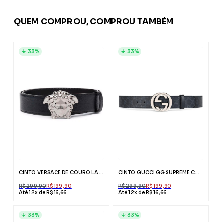
QUEM COMPROU, COMPROU TAMBÉM
33%
33%
CINTO VERSACE DE COURO LA MEDUSA PRETO
CINTO GUCCI GG SUPREME COM FIVELA G
R$ 299,90
R$ 199,90
R$ 299,90
R$ 199,90
Até 12x de R$ 16,66
Até 12x de R$ 16,66
33%
33%