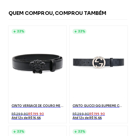
QUEM COMPROU, COMPROU TAMBÉM
33%
33%
CINTO VERSACE DE COURO MEDUSA PALAZZO PRETO
CINTO GUCCI GG SUPREME COM FIVELA G
R$ 299,90
R$ 199,90
R$ 299,90
R$ 199,90
Até 12x de R$ 16,66
Até 12x de R$ 16,66
33%
33%