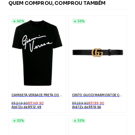
QUEM COMPROU, COMPROU TAMBÉM
40%
33%
CAMISETA VERSACE PRETA COM ESTAMPA BRANCA
CINTO GUCCI MARMONT DE COURO COM FIVELA DUPLO G
R$ 249,90
R$ 149,90
R$ 299,90
R$ 199,90
Até 12x de R$ 12,49
Até 12x de R$ 16,66
33%
33%