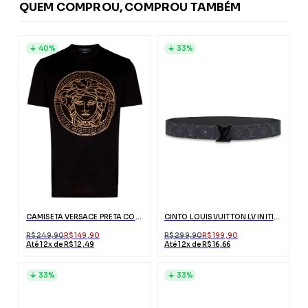
QUEM COMPROU, COMPROU TAMBÉM
40%
33%
CAMISETA VERSACE PRETA COM ESTAMPA MEDUSA DOURADA
CINTO LOUIS VUITTON LV INITIALES PRETO MATTE
R$ 249,90
R$ 149,90
R$ 299,90
R$ 199,90
Até 12x de R$ 12,49
Até 12x de R$ 16,66
33%
33%