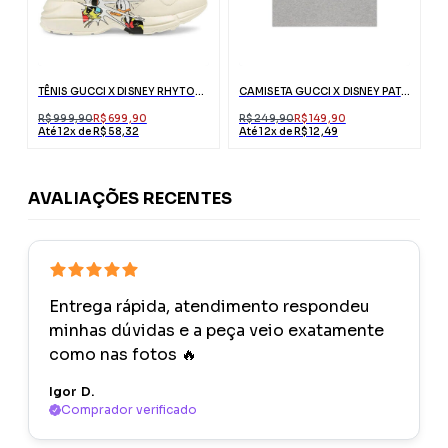
TÊNIS GUCCI X DISNEY RHYTON PATO DONALD
CAMISETA GUCCI X DISNEY PATO DONALD CINZA
R$ 999,90
R$ 699,90
R$ 249,90
R$ 149,90
Até 12x de R$ 58,32
Até 12x de R$ 12,49
AVALIAÇÕES RECENTES
Entrega rápida, atendimento respondeu
minhas dúvidas e a peça veio exatamente
como nas fotos 🔥
Igor D.
Comprador verificado