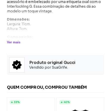
acessório é embelezado por uma etiqueta oval com o
Interlocking G. Essa combinação de detalhes dá ao
modelo um toque vintage.
Dimensões:
Largura: 11cm.
Altura: 7cm.
Composição:
Acabamentos: Couro 100%
Ver mais
Forro: Viscose 100%
Exterior: Canvas 100%
Produto original Gucci
Vendido por SuaGrife.
QUEM COMPROU, COMPROU TAMBÉM
33%
40%