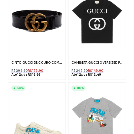
CINTO GUCCI DE COURO COM FIVELA DUPLO G DE COBRA
CAMISETA GUCCI OVERSIZED PRETA COM INTERLOCKING G
R$ 299,90
R$ 199,90
R$ 249,90
R$ 149,90
Até 12x de R$ 16,66
Até 12x de R$ 12,49
30%
40%