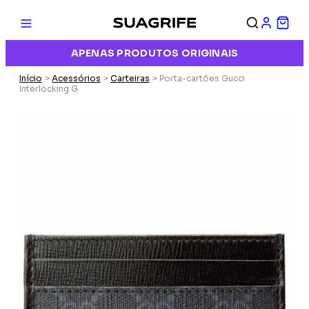
APENAS PRODUTOS ORIGINAIS
Início
>
Acessórios
>
Carteiras
> Porta-cartões Gucci
Interlocking G