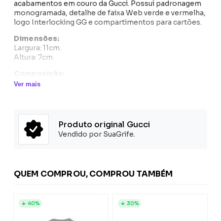
acabamentos em couro da Gucci. Possui padronagem
monogramada, detalhe de faixa Web verde e vermelha,
logo Interlocking GG e compartimentos para cartões.
Dimensões:
Largura: 11cm.
Altura: 7cm.
Composição:
Exterior: Canvas 100%
Ver mais
Couro 100%, Metal 100%, Tecido 100%
Produto original Gucci
Vendido por SuaGrife.
QUEM COMPROU, COMPROU TAMBÉM
40%
30%