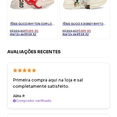
TÊNIS GUCCI RHYTON COM LOGO DE BOCA
TÊNIS GUCCI X DISNEY RHYTON PATO DONALD
R$ 999,90
R$ 699,90
R$ 999,90
R$ 699,90
Até 12x de R$ 58,32
Até 12x de R$ 58,32
AVALIAÇÕES RECENTES
Primeira compra aqui na loja e saí
completamente satisfeito.
Júlio P.
Comprador verificado