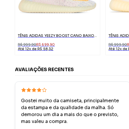
TÊNIS ADIDAS YEEZY BOOST CANO BAIXO 350 V2
TÊNIS ADI
R$ 999,90
R$ 699,90
R$ 999,90
Até 12x de R$ 58,32
Até 12x de
AVALIAÇÕES RECENTES
Gostei muito da camiseta, principalmente
da estampa e da qualidade da malha. Só
demorou um dia a mais do que o previsto,
mas valeu a compra.