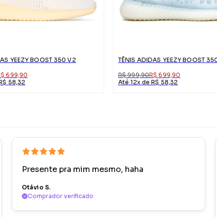
DAS YEEZY BOOST 350 V2
R$ 699,90
R$ 999,90
R$ 699,90
 R$ 58,32
Até 12x de R$ 58,32
Presente pra mim mesmo, haha
Otávio S.
Comprador verificado