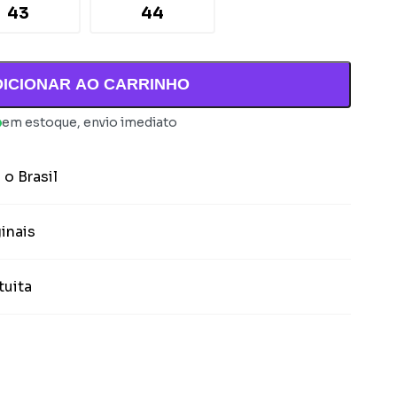
43
44
DICIONAR AO CARRINHO
em estoque, envio imediato
 o Brasil
inais
tuita