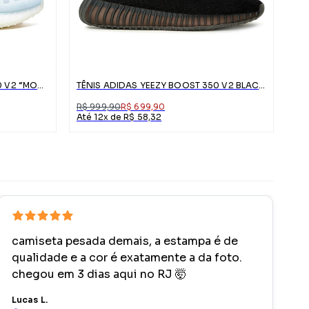
TÊNIS ADIDAS YEEZY BOOST 350 V2 “MONO ICE”
TÊNIS ADIDAS YEEZY BOOST 350 V2 BLACKRED
R$ 999,90
R$ 699,90
Até 12x de R$ 58,32
camiseta pesada demais, a estampa é de
qualidade e a cor é exatamente a da foto.
chegou em 3 dias aqui no RJ 🤯
Lucas L.