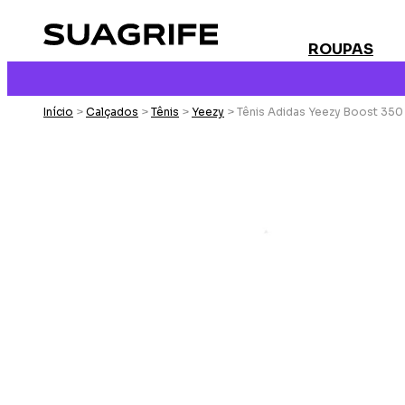
ROUPAS
Início
>
Calçados
>
Tênis
>
Yeezy
> Tênis Adidas Yeezy Boost 350