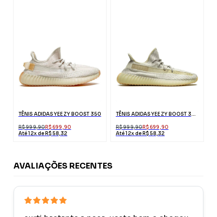
TÊNIS ADIDAS YEEZY BOOST 350
TÊNIS ADIDAS YEEZY BOOST 350 V2 LUNDMARK REFLECTIVE
R$ 999,90
R$ 699,90
R$ 999,90
R$ 699,90
Até 12x de R$ 58,32
Até 12x de R$ 58,32
AVALIAÇÕES RECENTES