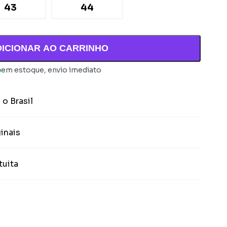
43
44
DICIONAR AO CARRINHO
em estoque, envio imediato
 o Brasil
inais
tuita