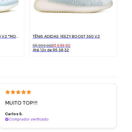
TÊNIS ADIDAS YEEZY BOOST 350 V2 “MONO ICE”
TÊNIS ADIDAS YEEZY BOOST 350 V2
R$ 999,90
R$ 699,90
Até 12x de R$ 58,32
MUITO TOP!!!
Carlos S.
Comprador verificado