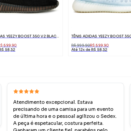
TÊNIS ADIDAS YEEZY BOOST 350 V2 BLACKRED
R$ 699,90
R$ 999,90
R$ 699,90
 R$ 58,32
Até 12x de R$ 58,32
Atendimento excepcional. Estava
precisando de uma camisa para um evento
de última hora e o pessoal agilizou o Sedex.
A peça é espetacular, costura perfeita.
Ganharam um cliente fiel, parabéns pelo