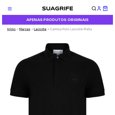
APENAS PRODUTOS ORIGINAIS
Início
>
Marcas
>
Lacoste
> Camisa Polo Lacoste Preta