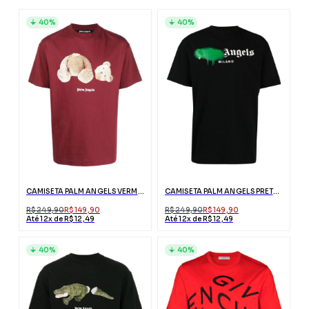
40%
40%
CAMISETA PALM ANGELS VERMELHA ESTAMPA URSO
CAMISETA PALM ANGELS PRETA MILANO COM LOGO
R$ 249,90
R$ 149,90
R$ 249,90
R$ 149,90
Até 12x de R$ 12,49
Até 12x de R$ 12,49
40%
40%