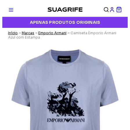
APENAS PRODUTOS ORIGINAIS
Início
>
Marcas
>
Emporio Armani
> Camiseta Emporio Armani
Azul com Estampa