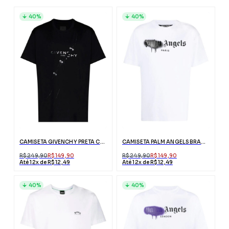
40%
40%
CAMISETA GIVENCHY PRETA COM EFEITO RASGADO
CAMISETA PALM ANGELS BRANCA PARIS COM LOGO
R$ 249,90
R$ 149,90
R$ 249,90
R$ 149,90
Até 12x de R$ 12,49
Até 12x de R$ 12,49
40%
40%