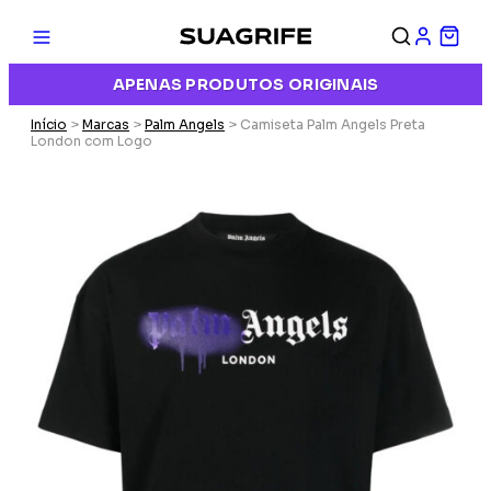
APENAS PRODUTOS ORIGINAIS
Início
>
Marcas
>
Palm Angels
> Camiseta Palm Angels Preta
London com Logo