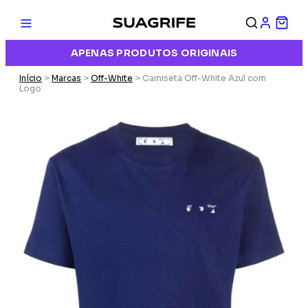
APENAS PRODUTOS ORIGINAIS
Início
>
Marcas
>
Off-White
> Camiseta Off-White Azul com
Logo