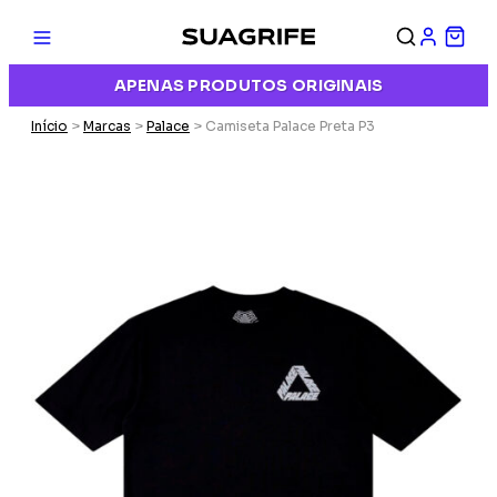
APENAS PRODUTOS ORIGINAIS
Início
>
Marcas
>
Palace
> Camiseta Palace Preta P3