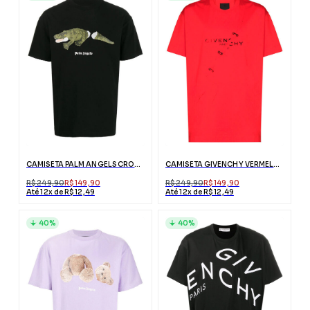
CAMISETA PALM ANGELS CROCODILO PRETA COM LOGO
CAMISETA GIVENCHY VERMELHA COM EFEITO RASGADO
R$ 249,90
R$ 149,90
R$ 249,90
R$ 149,90
Até 12x de R$ 12,49
Até 12x de R$ 12,49
40%
40%