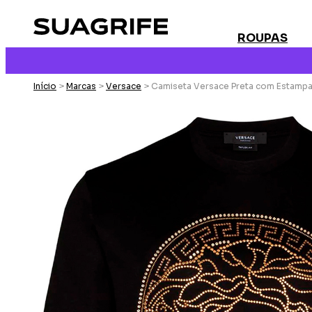
ROUPAS
Início
>
Marcas
>
Versace
> Camiseta Versace Preta com Estamp