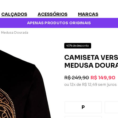
CALÇADOS
ACESSÓRIOS
MARCAS
APENAS PRODUTOS ORIGINAIS
a Medusa Dourada
40% de desconto
CAMISETA VER
MEDUSA DOUR
R$ 249,90
R$ 149,90
ou 12x de R$ 12,49 sem juros
P