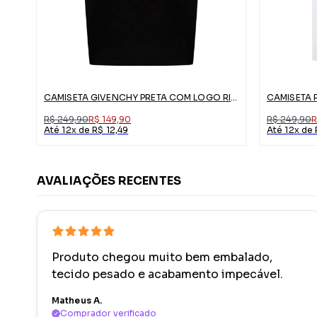
CAMISETA GIVENCHY PRETA COM LOGO RISCADO
R$ 249,90
R$ 149,90
R$ 249,90
R
Até 12x de R$ 12,49
Até 12x de 
AVALIAÇÕES RECENTES
Produto chegou muito bem embalado,
tecido pesado e acabamento impecável.
Matheus A.
Comprador verificado