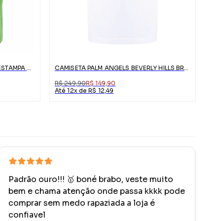
CAMISETA PALM ANGELS VERDE ESTAMPA URSO
CAMISETA PALM ANGELS BEVERLY HILLS BRANCA COM LOGO
R$ 249,90
R$ 149,90
Até 12x de R$ 12,49
Padrão ouro!!! 🥇 boné brabo, veste muito
bem e chama atenção onde passa kkkk pode
comprar sem medo rapaziada a loja é
confiavel