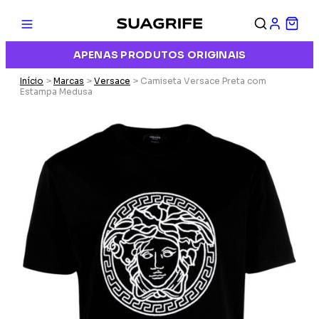
APENAS PRODUTOS ORIGINAIS
Início
>
Marcas
>
Versace
> Camiseta Versace Preta com
Estampa Medusa