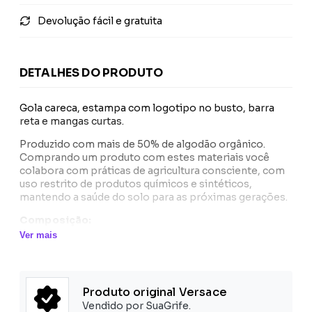
Devolução fácil e gratuita
DETALHES DO PRODUTO
Gola careca, estampa com logotipo no busto, barra
reta e mangas curtas.
Produzido com mais de 50% de algodão orgânico.
Comprando um produto com estes materiais você
colabora com práticas de agricultura consciente, com
uso restrito de produtos químicos e sintéticos,
mantendo a saúde do solo para as próximas gerações.
Composição:
Algodão Orgânico 100%.
Ver mais
Produto original Versace
Vendido por SuaGrife.