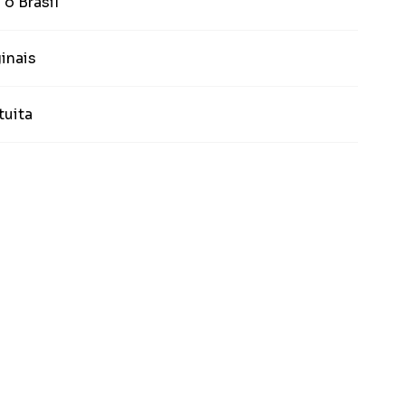
 o Brasil
inais
tuita