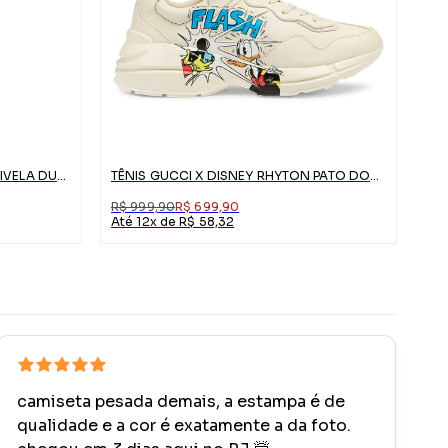
CINTO GUCCI DE COURO COM FIVELA DUPLO G
TÊNIS GUCCI X DISNEY RHYTON PATO DONALD
R$ 999,90
R$ 699,90
Até 12x de R$ 58,32
camiseta pesada demais, a estampa é de
qualidade e a cor é exatamente a da foto.