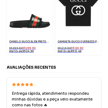
CHINELO GUCCI SLIDE PRETO COM FAIXA WEB
CAMISETA GUCCI OVERSIZED PRETA COM INTERLOCKING G
R$ 399,90
R$ 299,90
R$ 249,90
R$ 149,90
Até 12x de R$ 24,99
Até 12x de R$ 12,49
AVALIAÇÕES RECENTES
Entrega rápida, atendimento respondeu
minhas dúvidas e a peça veio exatamente
como nas fotos 🔥