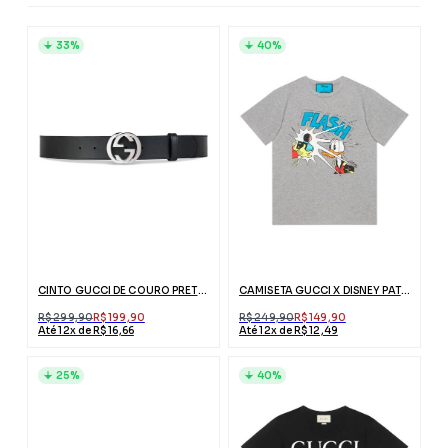
33%
40%
CINTO GUCCI DE COURO PRETO COM FIVELA DUPLO G
CAMISETA GUCCI X DISNEY PATO DONALD CINZA
R$ 299,90
R$ 199,90
R$ 249,90
R$ 149,90
Até 12x de R$ 16,66
Até 12x de R$ 12,49
25%
40%