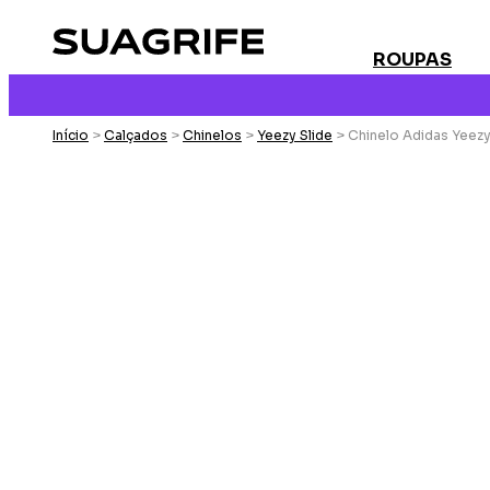
ROUPAS
Início
>
Calçados
>
Chinelos
>
Yeezy Slide
> Chinelo Adidas Yeezy