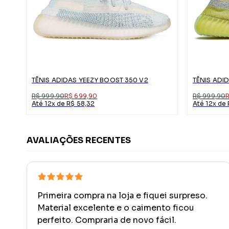
TÊNIS ADIDAS YEEZY BOOST 350 V2
R$ 999,90
R$ 699,90
R$ 999,90
Até 12x de R$ 58,32
Até 12x de
AVALIAÇÕES RECENTES
Primeira compra na loja e fiquei surpreso.
Material excelente e o caimento ficou
perfeito. Compraria de novo fácil.