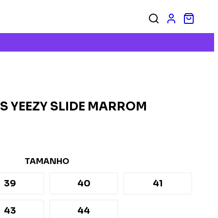
S YEEZY SLIDE MARROM
TAMANHO
39
40
41
43
44