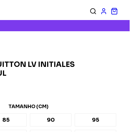
ITTON LV INITIALES
UL
TAMANHO (CM)
85
90
95