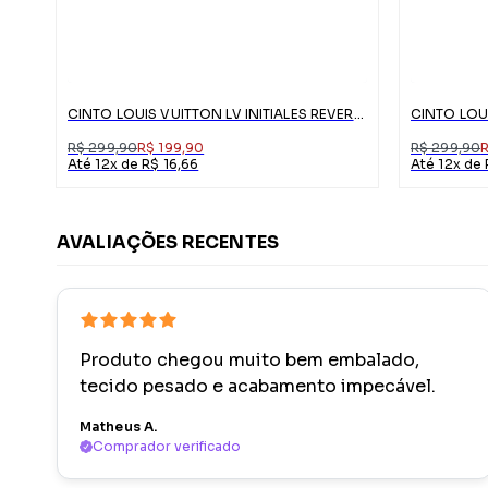
CINTO LOUIS VUITTON LV INITIALES REVERSÍVEL MARROM
R$ 299,90
R$ 199,90
R$ 299,90
R
Até 12x de R$ 16,66
Até 12x de 
AVALIAÇÕES RECENTES
Produto chegou muito bem embalado,
tecido pesado e acabamento impecável.
Matheus A.
Comprador verificado