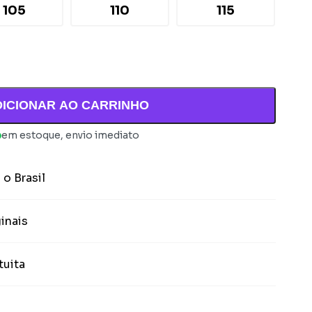
105
110
115
DICIONAR AO CARRINHO
em estoque, envio imediato
 o Brasil
inais
tuita