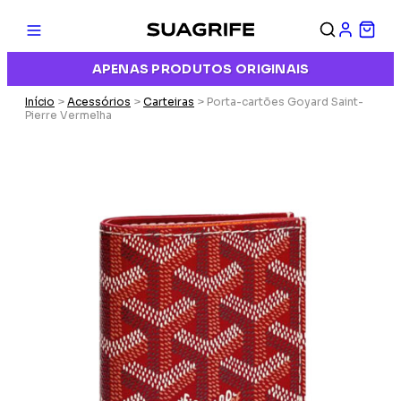
APENAS PRODUTOS ORIGINAIS
Início
>
Acessórios
>
Carteiras
> Porta-cartões Goyard Saint-
Pierre Vermelha