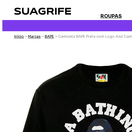
ROUPAS
Início
>
Marcas
>
BAPE
> Camiseta BAPE Preta com Logo Azul Ca