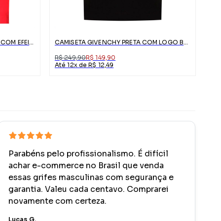
CAMISETA GIVENCHY VERMELHA COM EFEITO RASGADO
CAMISETA GIVENCHY PRETA COM LOGO BRANCO
R$ 249,90
R$ 149,90
Até 12x de R$ 12,49
Parabéns pelo profissionalismo. É difícil
achar e-commerce no Brasil que venda
essas grifes masculinas com segurança e
garantia. Valeu cada centavo. Comprarei
novamente com certeza.
Lucas G.