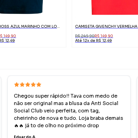
CAMISETA BOSS AZUL MARINHO COM LOGO BRANCO
$ 149,90
R$ 249,90
R$ 149,90
R$ 12,49
Até 12x de R$ 12,49
Chegou super rápido!! Tava com medo de
não ser original mas a blusa da Anti Social
Social Club veio perfeita, com tag,
cheirinho de nova e tudo. Loja braba demais
🔥🔥 já to de olho no próximo drop
Eduardo A.